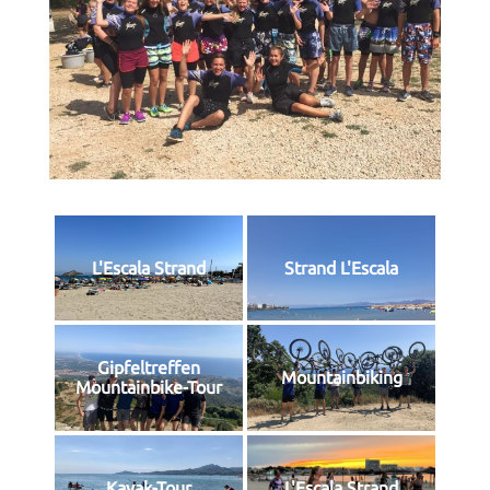
L'Escala Strand
Strand L'Escala
Gipfeltreffen
Mountainbiking
Mountainbike-Tour
Kayak-Tour
L'Escala Strand