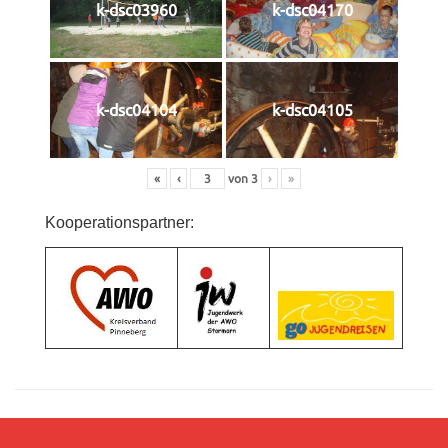
k-dsc03960
k-dsc04170
k-dsc04104
k-dsc04105
«
‹
von
3
›
»
Kooperationspartner: