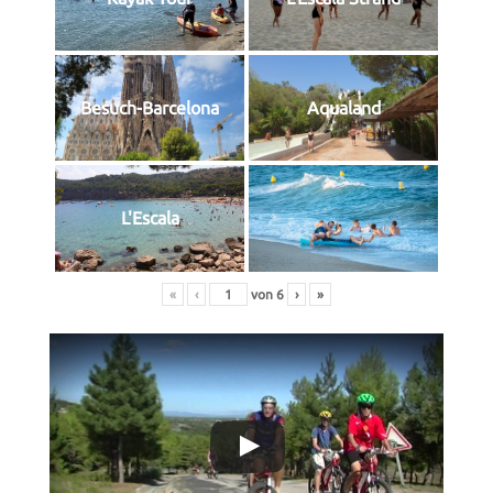
Besuch-Barcelona
Aqualand
L'Escala
«
‹
von
6
›
»