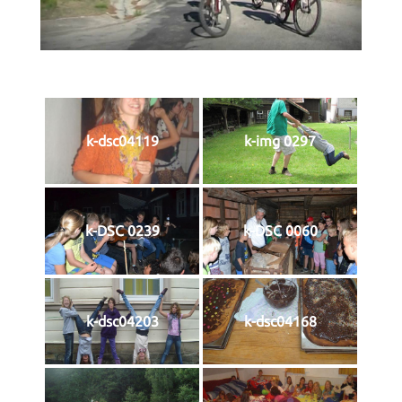
k-dsc04119
k-img 0297
k-DSC 0239
k-DSC 0060
k-dsc04203
k-dsc04168