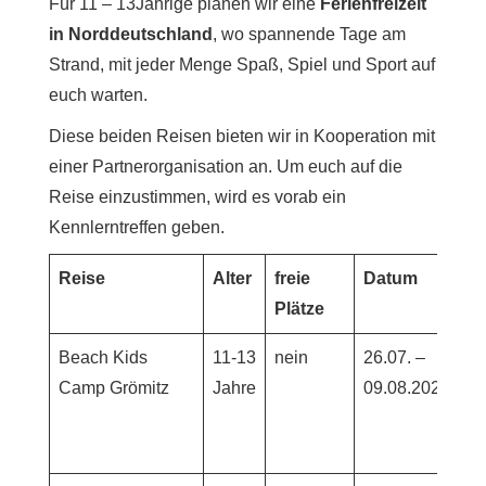
Für 11 – 13Jährige planen wir eine
Ferienfreizeit
in Norddeutschland
, wo spannende Tage am
Strand, mit jeder Menge Spaß, Spiel und Sport auf
euch warten.
Diese beiden Reisen bieten wir in Kooperation mit
einer Partnerorganisation an. Um euch auf die
Reise einzustimmen, wird es vorab ein
Kennlerntreffen geben.
Reise
Alter
freie
Datum
Pr
Plätze
Beach Kids
11-13
nein
26.07. –
68
Camp Grömitz
Jahre
09.08.2026
Ei