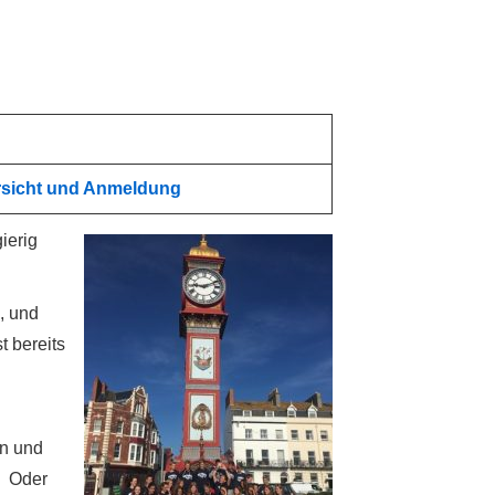
rsicht und Anmeldung
ierig
, und
t bereits
on und
… Oder