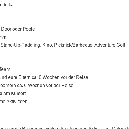
rtifikat
e Door oder Poole
amm
.B. Stand-Up-Paddling, Kino, Picknick/Barbecue, Adventure Golf
-Team
 und eure Eltern ca. 8 Wochen vor der Reise
 Teamern ca. 6 Wochen vor der Reise
d am Kursort
e Aktivitäten
zum obigen Programm weitere Ausflüge und Aktivitäten. Dafür s