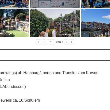
«
‹
von
6
›
»
Eurowings) ab Hamburg/London und Transfer zum Kursort
ünften
t, Abendessen)
jeweils ca. 10 Schülern